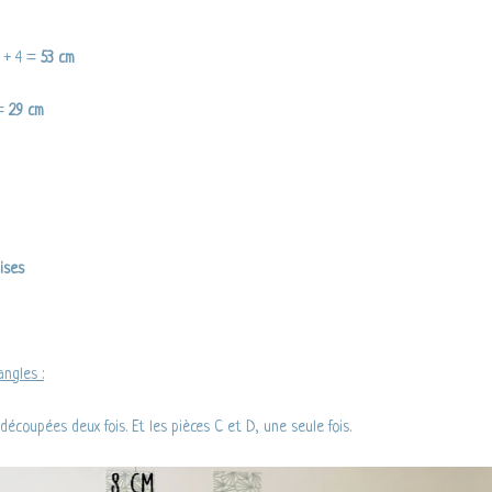
 + 4 =
53 cm
 =
29 cm
ises
angles :
écoupées deux fois. Et les pièces C et D, une seule fois.