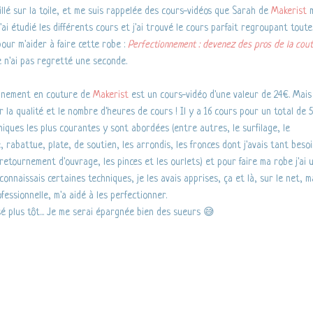
uillé sur la toile, et me suis rappelée des cours-vidéos que Sarah de
Makerist
m
'ai étudié les différents cours et j'ai trouvé le cours parfait regroupant toute
pour m'aider à faire cette robe :
Perfectionnement : devenez des pros de la cou
je n'ai pas regretté une seconde.
ionnement en couture de
Makerist
est un cours-vidéo d'une valeur de 24€. Mais
ar la qualité et le nombre d'heures de cours ! Il y a 16 cours pour un total de 5
iques les plus courantes y sont abordées (entre autres, le surfilage, le
 rabattue, plate, de soutien, les arrondis, les fronces dont j'avais tant besoi
retournement d'ouvrage, les pinces et les ourlets) et pour faire ma robe j'ai u
onnaissais certaines techniques, je les avais apprises, ça et là, sur le net, m
fessionnelle, m'a aidé à les perfectionner.
is osé plus tôt... Je me serai épargnée bien des sueurs 😅