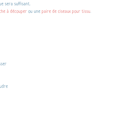
e sera suffisant.
che à découper
ou une
paire de ciseaux pour tissu
.
sser
oudre