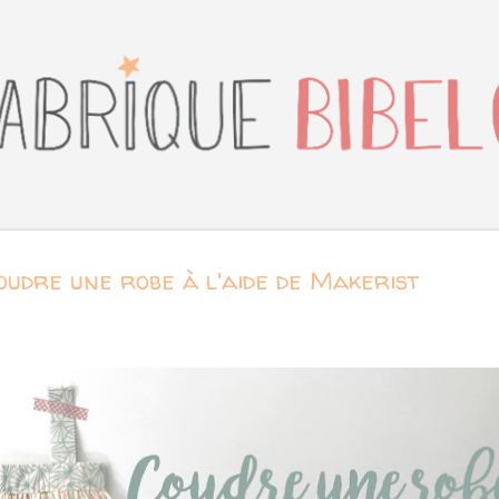
Accéder au contenu principal
Coudre une robe à l'aide de Makerist
t 23, 2017