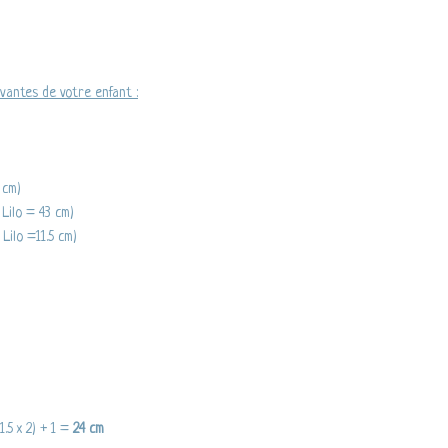
vantes de votre enfant :
 cm)
Lilo = 43 cm)
Lilo =11.5 cm)
.5 x 2) + 1 =
24 cm