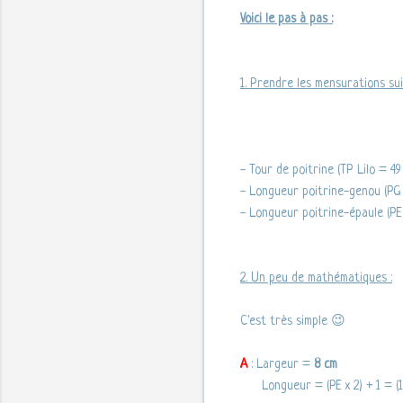
Voici le pas à pas :
1. Prendre les mensurations sui
- Tour de poitrine (TP Lilo = 49
- Longueur poitrine-genou (PG 
- Longueur poitrine-épaule (PE 
2. Un peu de mathématiques :
C'est très simple 😉
A
: Largeur =
8 cm
Longueur = (PE x 2) + 1 = (11