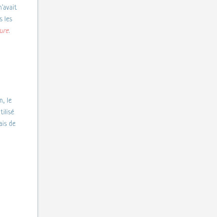
'avait
s les
ture
.
n, le
tilisé
ais de