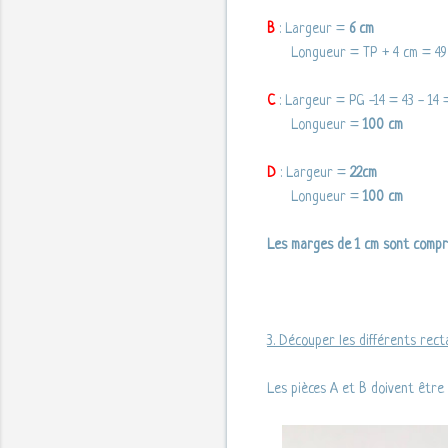
B
: Largeur =
6 cm
Longueur = TP + 4 cm = 49
C
: Largeur = PG -14 = 43 - 14
Longueur =
100 cm
D
: Largeur =
22cm
Longueur =
100 cm
Les marges de 1 cm sont compr
3. Découper les différents rect
Les pièces A et B doivent être d