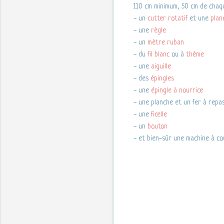
110 cm minimum, 50 cm de chaqu
- un
cutter rotatif
et une
plan
- une
règle
- un
mètre ruban
- du
fil blanc
ou à
thème
- une
aiguille
- des
épingles
- une
épingle à nourrice
- une planche et un fer à repa
- une
ficelle
- un
bouton
- et bien-sûr une machine à c