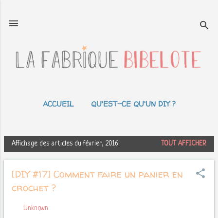
Accéder au contenu principal
ACCUEIL
QU'EST-CE QU'UN DIY ?
LES TUTOS DE LOULOU
PLUS…
A PROPOS
Affichage des articles du février, 2016
TOUT AFFICHER
A
r
[DIY #17] Comment faire un panier en
t
i
crochet ?
c
l
Par
Unknown
février 12, 2016