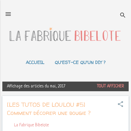
Accéder au contenu principal
ACCUEIL
QU'EST-CE QU'UN DIY ?
LES TUTOS DE LOULOU
PLUS…
A PROPOS
Affichage des articles du mai, 2017
TOUT AFFICHER
A
r
[LES TUTOS DE LOULOU #5]
t
i
Comment décorer une bougie ?
c
l
Par
La Fabrique Bibelote
mai 27, 2017