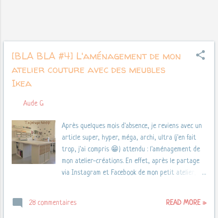
soie ne se déchire quand on l'enlève) ...
[BLA BLA #4] L'aménagement de mon
atelier couture avec des meubles
Ikea
Par
Aude G
mai 01, 2017
Après quelques mois d'absence, je reviens avec un
article super, hyper, méga, archi, ultra (j'en fait
trop, j'ai compris 😁) attendu : l'aménagement de
mon atelier-créations. En effet, après le partage
via Instagram et Facebook de mon petit atelier, j'ai
eu beaucoup de questions. J'ai donc pensé qu'il
serait préférable de regrouper toutes les infos
READ MORE »
28 commentaires
dans un seul et même endroit. Donc voilà, pour la